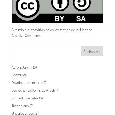
Site mis à disposition selon les termes de la
Licence
Creative Commons
Rechercher
Agro & Jardin
(5)
Cheval
(2)
Développement local
(9)
Eco-construction & LowTech
(7)
Santé & Bien être
(5)
Transitions
(3)
Uncategorized
(2)