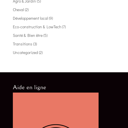
Agro & Jardin
(5)
Cheval
(2)
Développement local
(9)
Eco-construction & LowTech
(7)
Santé & Bien être
(5)
Transitions
(3)
Uncategorized
(2)
Aide en ligne