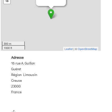
15
300 m
1000 ft
Leaflet
| ©
OpenStreetMap
Adresse
16 rue A. Guillon
Guéret
Région Limousin
Creuse
23000
France