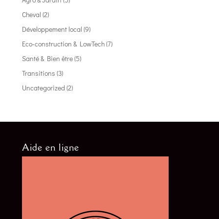
Cheval
(2)
Développement local
(9)
Eco-construction & LowTech
(7)
Santé & Bien être
(5)
Transitions
(3)
Uncategorized
(2)
Aide en ligne