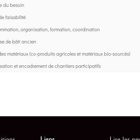
e du besoin
e faisabilité
mmation, organisation, formation, coordination
ise de bâti ancien
des matériaux (co-produits agricoles et matériaux bio-sourcés)
sation et encadrement de chantiers participatifs
itions
Liens
Lire les ne