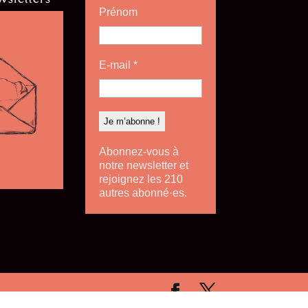
Prénom
E-mail
*
Abonnez-vous à
notre newsletter et
rejoignez les 210
autres abonné·es.