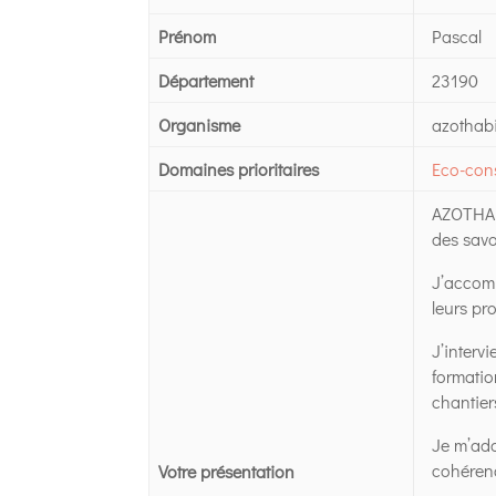
Prénom
Pascal
Département
23190
Organisme
azothabi
Domaines prioritaires
Eco-cons
AZOTHABI
des savo
J’accomp
leurs pr
J’interv
formatio
chantiers
Je m’ada
cohéren
Votre présentation