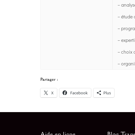
– analys
– étude d
– progra
– expert
– choix 
– organi
Partager :
X
Facebook
Plus
Aide en ligne
Blog Trans