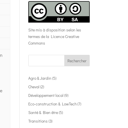
Site mis à disposition selon les
termes de la
Licence Creative
Commons
on
Rechercher
Agro & Jardin
(5)
Cheval
(2)
de
Développement local
(9)
Eco-construction & LowTech
(7)
Santé & Bien être
(5)
Transitions
(3)