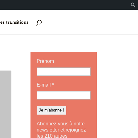
es transitions
Prénom
E-mail
*
Abonnez-vous à notre
newsletter et rejoignez
les 210 autres