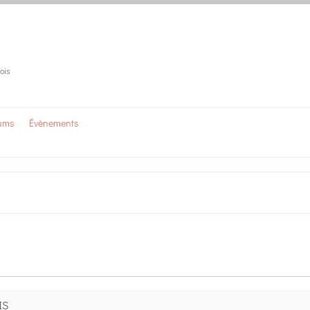
mois
ums
Évènements
IS