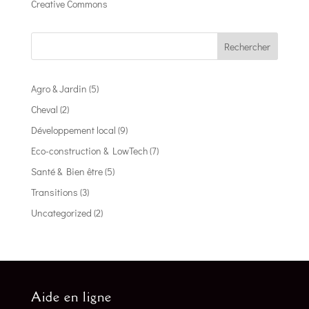
Creative Commons
Rechercher
Agro & Jardin
(5)
Cheval
(2)
Développement local
(9)
Eco-construction & LowTech
(7)
Santé & Bien être
(5)
Transitions
(3)
Uncategorized
(2)
Aide en ligne