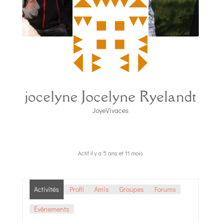
jocelyne Jocelyne Ryelandt
JoyeVivaces
Actif il y a 5 ans et 11 mois
Activités
Profil
Amis
Groupes
Forums
Évènements