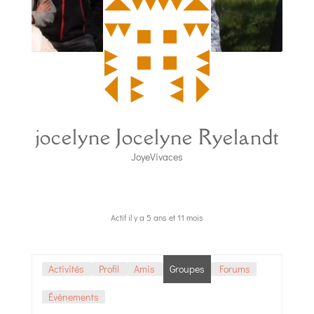
jocelyne Jocelyne Ryelandt
JoyeVivaces
Actif il y a 5 ans et 11 mois
Activités
Profil
Amis
Groupes
Forums
Évènements